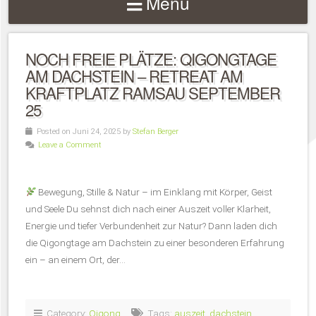
Menu
NOCH FREIE PLÄTZE: QIGONGTAGE
AM DACHSTEIN – RETREAT AM
KRAFTPLATZ RAMSAU SEPTEMBER
25
Posted on Juni 24, 2025 by
Stefan Berger
Leave a Comment
Bewegung, Stille & Natur – im Einklang mit Körper, Geist
und Seele Du sehnst dich nach einer Auszeit voller Klarheit,
Energie und tiefer Verbundenheit zur Natur? Dann laden dich
die Qigongtage am Dachstein zu einer besonderen Erfahrung
ein – an einem Ort, der…
Category:
Qigong
Tags:
auszeit
,
dachstein
,