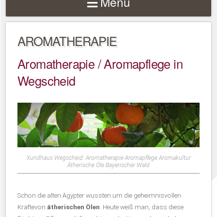
Menu
AROMATHERAPIE
Aromatherapie / Aromapflege in
Wegscheid
Xundhaus Wegscheid: Aromatherapie Aromapflege Aromakultur
Ätherische Öle Bayerischer Wald
Schon die alten Ägypter wussten um die geheimnisvollen
Kräftevon
ätherischen Ölen
. Heute weiß man, dass diese