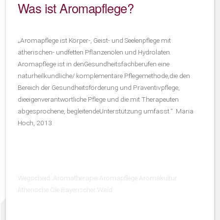
Was ist Aromapflege?
„Aromapflege ist Körper-, Geist- und Seelenpflege mit
ätherischen- undfetten Pflanzenölen und Hydrolaten.
Aromapflege ist in denGesundheitsfachberufen eine
naturheilkundliche/ komplementäre Pflegemethode,die den
Bereich der Gesundheitsförderung und Präventivpflege,
dieeigenverantwortliche Pflege und die mit Therapeuten
abgesprochene, begleitendeUnterstützung umfasst.“ Maria
Hoch, 2013
Wegscheid Aromatherapie Aromapflege Aromakultur
Ätherische Öle Bayerischer Wald