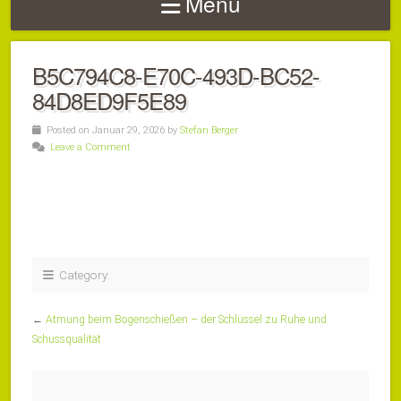
Menu
B5C794C8-E70C-493D-BC52-
84D8ED9F5E89
Posted on Januar 29, 2026 by
Stefan Berger
Leave a Comment
Category:
←
Atmung beim Bogenschießen – der Schlüssel zu Ruhe und
Schussqualität