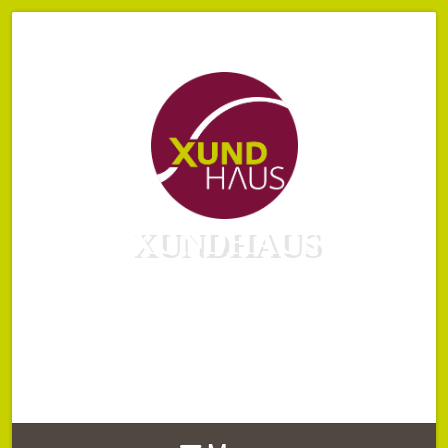
XUNDHAUS
ANWEDUNGS- UND
SEMINARZENTRUM FÜR
NATURHEILKUNDE,
AROMATHERAPIE, QIGONG UND
MEDIATION