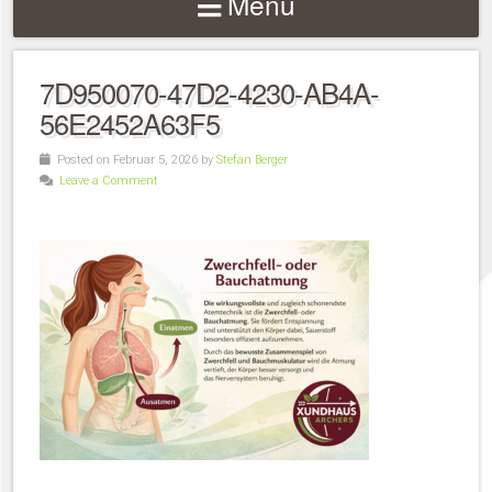
Menu
7D950070-47D2-4230-AB4A-
56E2452A63F5
Posted on Februar 5, 2026 by
Stefan Berger
Leave a Comment