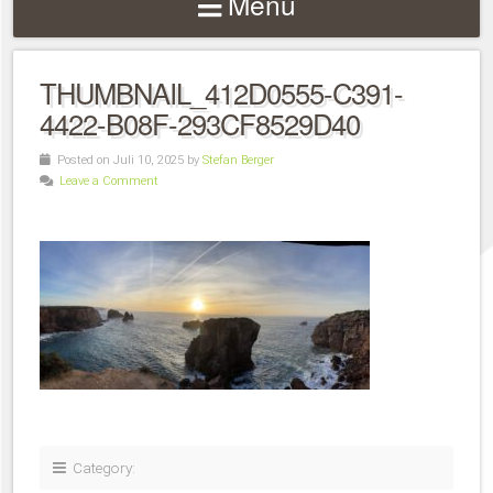
Menu
THUMBNAIL_412D0555-C391-
4422-B08F-293CF8529D40
Posted on Juli 10, 2025 by
Stefan Berger
Leave a Comment
Category: