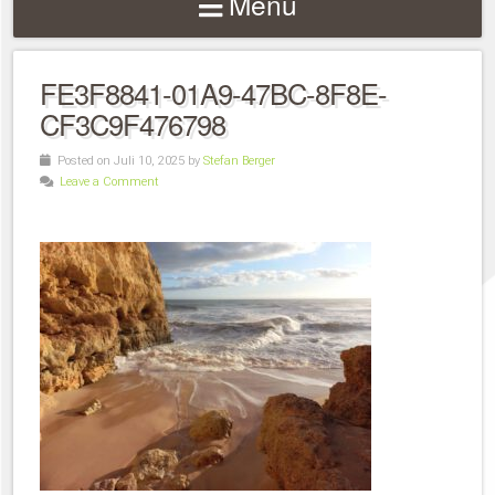
Menu
FE3F8841-01A9-47BC-8F8E-
CF3C9F476798
Posted on Juli 10, 2025 by
Stefan Berger
Leave a Comment