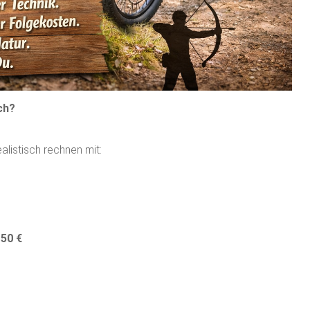
ch?
listisch rechnen mit:
150 €