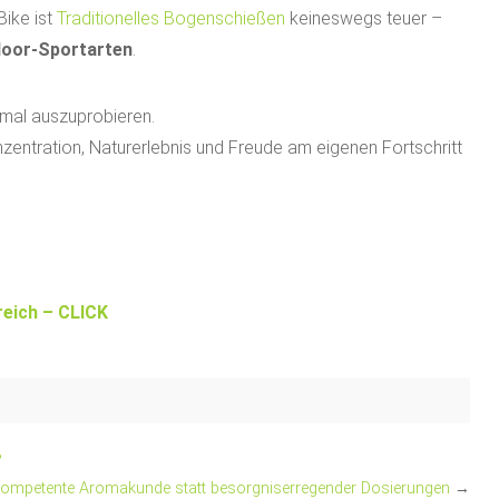
Bike ist
Traditionelles Bogenschießen
keineswegs teuer –
tdoor-Sportarten
.
inmal auszuprobieren.
nzentration, Naturerlebnis und Freude am eigenen Fortschritt
eich – CLICK
?
ompetente Aromakunde statt besorgniserregender Dosierungen
→