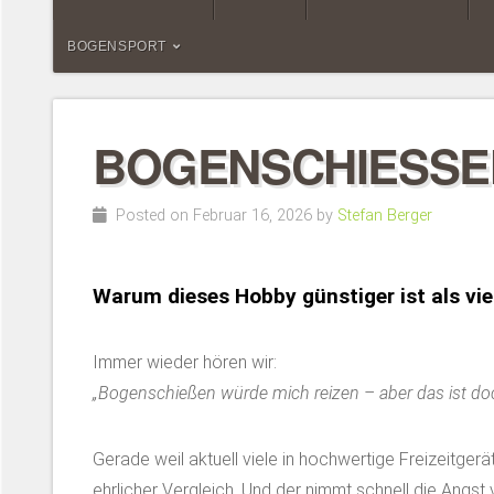
BOGENSPORT
BOGENSCHIESSEN 
Posted on Februar 16, 2026 by
Stefan Berger
Warum dieses Hobby günstiger ist als vie
Immer wieder hören wir:
„Bogenschießen würde mich reizen – aber das ist do
Gerade weil aktuell viele in hochwertige Freizeitgerät
ehrlicher Vergleich. Und der nimmt schnell die Angst