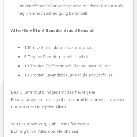
Die betroffenen Stellen entsprchend mit dem Öl mehrmals
täglich je nach Schädigung behandeln.
After-Sun-Öl mit Sanddornfruchtfleischöl
100ml Johanniskrautmazarat, dazu
5 Tropfen Sanddornfruchtfleischöl,
10 Tropfen Pfefferminbzöl (Menta piperita) und
10 Tropfen Lavendelöl (Lavandula angustifolia).
Das Öl unterstützt insgesamt das hauteigene
Reparatursystem und eigent sich damit bei spröder, trockener
und irritierter Haut jeden Alters.
von Braunschweig, Ruth: Fette Pflanzenöle
Bühring Ursel: Alles über Heilpflanzen