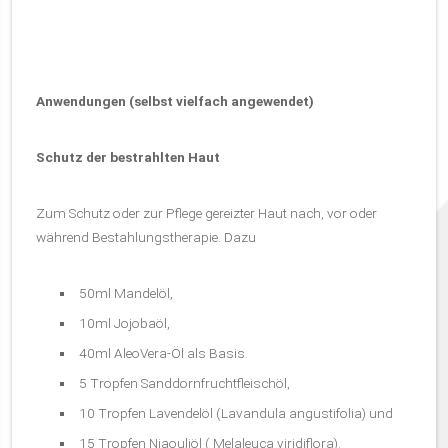
Anwendungen (selbst vielfach angewendet)
Schutz der bestrahlten Haut
Zum Schutz oder zur Pflege gereizter Haut nach, vor oder
während Bestahlungstherapie. Dazu
50ml Mandelöl,
10ml Jojobaöl,
40ml AleoVera-Öl als Basis.
5 Tropfen Sanddornfruchtfleischöl,
10 Tropfen Lavendelöl (Lavandula angustifolia) und
15 Tropfen Niaouliöl ( Melaleuca viridiflora).