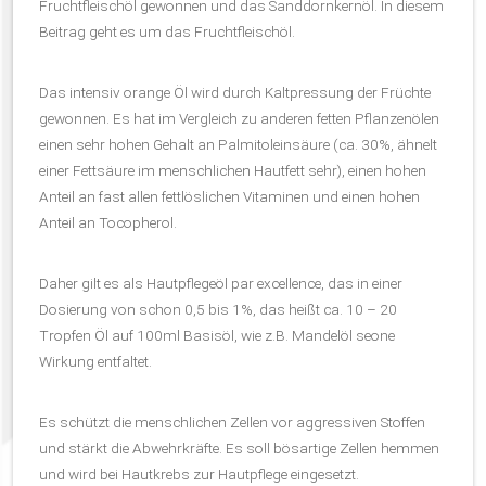
Fruchtfleischöl gewonnen und das Sanddornkernöl. In diesem
Beitrag geht es um das Fruchtfleischöl.
Das intensiv orange Öl wird durch Kaltpressung der Früchte
gewonnen. Es hat im Vergleich zu anderen fetten Pflanzenölen
einen sehr hohen Gehalt an Palmitoleinsäure (ca. 30%, ähnelt
einer Fettsäure im menschlichen Hautfett sehr), einen hohen
Anteil an fast allen fettlöslichen Vitaminen und einen hohen
Anteil an Tocopherol.
Daher gilt es als Hautpflegeöl par excellence, das in einer
Dosierung von schon 0,5 bis 1%, das heißt ca. 10 – 20
Tropfen Öl auf 100ml Basisöl, wie z.B. Mandelöl seone
Wirkung entfaltet.
Es schützt die menschlichen Zellen vor aggressiven Stoffen
und stärkt die Abwehrkräfte. Es soll bösartige Zellen hemmen
und wird bei Hautkrebs zur Hautpflege eingesetzt.